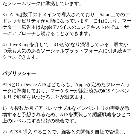
たフレームワークに準拠しています。
3）ATSは数千のドメインで導入されており、Safari上でのア
ドレッサビリティが可能になっています。これにより、マー
ケター・広告主はAppleデバイスのコンテキスト内でユーザ
ーにアプローチし続けることができます。
4）LiveRampを介して、iOSがかなり浸透している、最大か
つ最も人気のあるソーシャルプラットフォームに引き続きア
クセスできます。
パブリッシャー
ATSとOn-Device ATSはどちらも、Appleが定めたフレームワ
ークに準拠しており、マーケターが認証済みのiOSインベン
トリで顧客を見つけることが出来ます。
1）今後数か月でアドレッサブルなインベントリの需要が急
増すると予想されるため、ATSを実装して認証戦略をひとつ
上のレベルにする絶好の機会です。
2）ATSを導入することで、顧客との関係を自社で管理し、