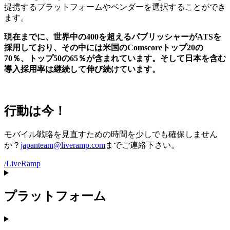
提携するプラットフォームやベンダーを選択することができ
ます。
現在までに、世界中の
400
を超えるパブリッシャーが
ATS
を
採用しており、その中には米国の
Comscore
トップ
20
の
70
％、トップ
50
の
65
％が含まれています。そして日本を含む
導入採用率は継続して伸び続けています。
行動は今！
モバイル戦略を見直すための時間を少しでも確保しません
か？
japanteam@liveramp.com
までご連絡下さい。
/LiveRamp
プラットフォーム