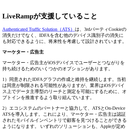
LiveRamp
が支援していること
Authenticated Traffic Solution（ATS）
は、3rdパーティCookieの
消失だけでなく、IDFAを含む他のデバイス識別子の消失に
も対応できるように、将来性を考慮して設計されています。
マーケター・広告主
マーケター・広告主がiOSデバイスでユーザーとつながりを
持ち続けるためのいくつかのオプションがあります。
1）同意されたIDFAグラフの作成と維持を継続します。当初
は同意が制限される可能性がありますが、業界はiOSデバイ
ス上でデータ主導型のリーチと測定を可能にするために、オ
プトインを推進するよう取り組んでいます。
2）エコシステムのパートナーと協力して、ATSとOn-Device
ATSを導入します。これにより、マーケター・広告主は認証
されたモバイルインベントリで顧客を見つけることができる
ようになります。 いずれのソリューションも、Appleが定め