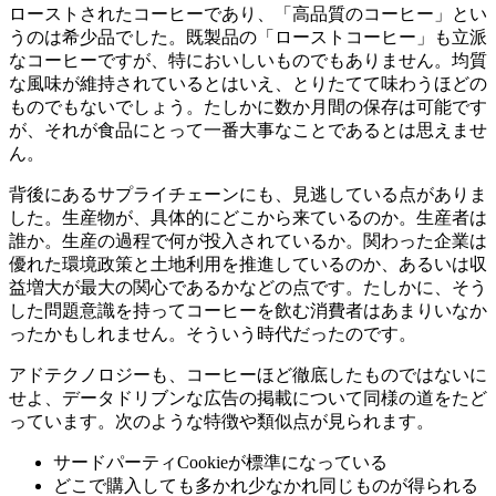
ローストされたコーヒーであり、「高品質のコーヒー」とい
うのは希少品でした。既製品の「ローストコーヒー」も立派
なコーヒーですが、特においしいものでもありません。均質
な風味が維持されているとはいえ、とりたてて味わうほどの
ものでもないでしょう。たしかに数か月間の保存は可能です
が、それが食品にとって一番大事なことであるとは思えませ
ん。
背後にあるサプライチェーンにも、見逃している点がありま
した。生産物が、具体的にどこから来ているのか。生産者は
誰か。生産の過程で何が投入されているか。関わった企業は
優れた環境政策と土地利用を推進しているのか、あるいは収
益増大が最大の関心であるかなどの点です。たしかに、そう
した問題意識を持ってコーヒーを飲む消費者はあまりいなか
ったかもしれません。そういう時代だったのです。
アドテクノロジーも、コーヒーほど徹底したものではないに
せよ、データドリブンな広告の掲載について同様の道をたど
っています。次のような特徴や類似点が見られます。
サードパーティCookieが標準になっている
どこで購入しても多かれ少なかれ同じものが得られる