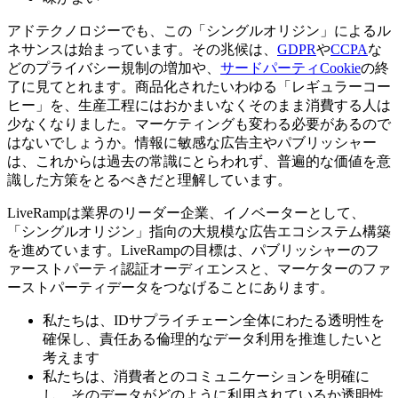
アドテクノロジーでも、この「シングルオリジン」によるル
ネサンスは始まっています。その兆候は、
GDPR
や
CCPA
な
どのプライバシー規制の増加や、
サードパーティCookie
の終
了に見てとれます。商品化されたいわゆる「レギュラーコー
ヒー」を、生産工程にはおかまいなくそのまま消費する人は
少なくなりました。マーケティングも変わる必要があるので
はないでしょうか。情報に敏感な広告主やパブリッシャー
は、これからは過去の常識にとらわれず、普遍的な価値を意
識した方策をとるべきだと理解しています。
LiveRampは業界のリーダー企業、イノベーターとして、
「シングルオリジン」指向の大規模な広告エコシステム構築
を進めています。LiveRampの目標は、パブリッシャーのフ
ァーストパーティ認証オーディエンスと、マーケターのファ
ーストパーティデータをつなげることにあります。
私たちは、IDサプライチェーン全体にわたる透明性を
確保し、責任ある倫理的なデータ利用を推進したいと
考えます
私たちは、消費者とのコミュニケーションを明確に
し、そのデータがどのように利用されているか透明性